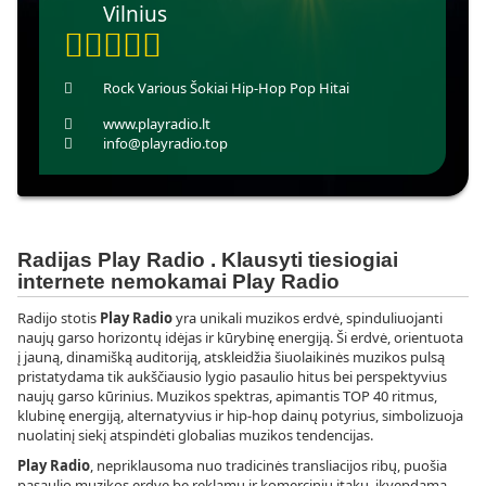
Vilnius
Rock
Various
Šokiai
Hip-Hop
Pop
Hitai
www.playradio.lt
info@playradio.top
Radijas Play Radio . Klausyti tiesiogiai
internete nemokamai Play Radio
Radijo stotis
Play Radio
yra unikali muzikos erdvė, spinduliuojanti
naujų garso horizontų idėjas ir kūrybinę energiją. Ši erdvė, orientuota
į jauną, dinamišką auditoriją, atskleidžia šiuolaikinės muzikos pulsą
pristatydama tik aukščiausio lygio pasaulio hitus bei perspektyvius
naujų garso kūrinius. Muzikos spektras, apimantis TOP 40 ritmus,
klubinę energiją, alternatyvius ir hip-hop dainų potyrius, simbolizuoja
nuolatinį siekį atspindėti globalias muzikos tendencijas.
Play Radio
, nepriklausoma nuo tradicinės transliacijos ribų, puošia
pasaulio muzikos erdvę be reklamų ir komercinių įtakų, įkvepdama