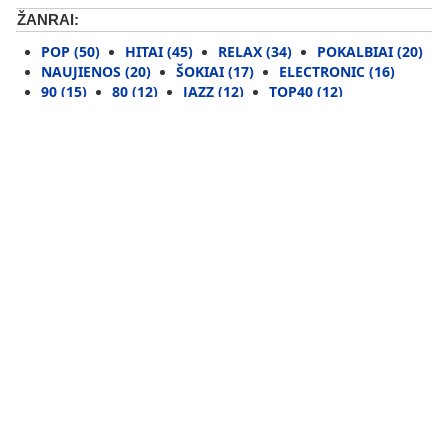
ŽANRAI:
POP (50)
HITAI (45)
RELAX (34)
POKALBIAI (20)
NAUJIENOS (20)
ŠOKIAI (17)
ELECTRONIC (16)
90 (15)
80 (12)
JAZZ (12)
TOP40 (12)
ROCK (10)
LIAUDIES (10)
KLASIKA (9)
KITI (8)
SOUL (8)
HOUSE (5)
DISCO (5)
70 (5)
RELIGIJA (3)
ALTERNATIVE ROCK (3)
VARIOUS (3)
DRUM’N’BASS (3)
HIP-HOP (3)
BLUES (2)
CLUB (2)
LATIN (2)
TECHNO (2)
R&B (2)
REGGAE (1)
60 (1)
INDIE (1)
VAIKAMS (1)
NEW AGE (1)
ALTERNATYVA (1)
KATEGORIJOS:
LIETUVOS RADIJO STOTYS
(58)
UŽSIENIO RADIJO STOTYS
(45)
KAS GROJA PER RADIJĄ?
18:10 :: ZVAGULIS Z. IR STAROSAITE I. - TIK RYTOJ -
Lietus
18:10 :: ZVAIGZDZIU KARAI FONAS -
M1